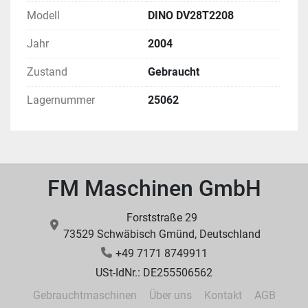
530 bietet die Maschine eine benutzerfreundliche 
Modell
DINO DV28T2208
Programmierung, hohe Positioniergenauigkeit und 
Jahr
2004
zuverlässige NC-Funktionalität.
Zustand
Gebraucht
Die Maschine befindet sich in gutem, 
funktionsfähigem Zustand und wurde regelmäßig 
Lagernummer
25062
gewartet.
⸻
2. Technische Daten
FM Maschinen GmbH
Verfahrwege
Forststraße 29
  •  Längshub (X-Achse):   2800 mm
73529 Schwäbisch Gmünd, Deutschland
  •  Vertikalhub (Z-Achse):   800 mm
+49 7171 8749911
  •  Querhub (Y-Achse):   2200 mm
USt-IdNr.: DE255506562
Vorschübe
Gebrauchtmaschinen
Über uns
Kontakt
AGB