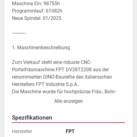
Maschine Ein: 98755h
Programmlauf: 61082h
Neue Spindel: 01/2025
⸻
1. Maschinenbeschreibung
Zum Verkauf steht eine robuste CNC-
Portalfräsmaschine FPT DV28T2208 aus der 
renommierten DINO-Baureihe des italienischen 
Herstellers FPT Industrie S.p.A..
Die Maschine wurde für hochpräzise Fräs-, Bohr- 
und Bearbeitungsarbeiten an mittelgroßen bis 
Alle anzeigen
großen Werkstücken konstruiert und eignet sich 
ideal für Werkzeugbau, Maschinenbau sowie präzise 
Spezifikationen
Einzel- und Serienfertigung.
Hersteller
FPT
Ausgestattet mit der bewährten HEIDENHAIN iTNC 